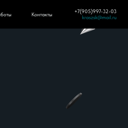
+7(905)997-32-03
боты
Контакты
kraszsk@mail.ru