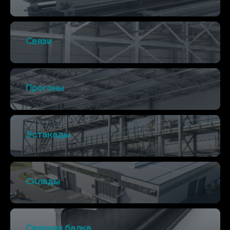
Связи
Прогоны
Эстакады
Склады
Сварная балка